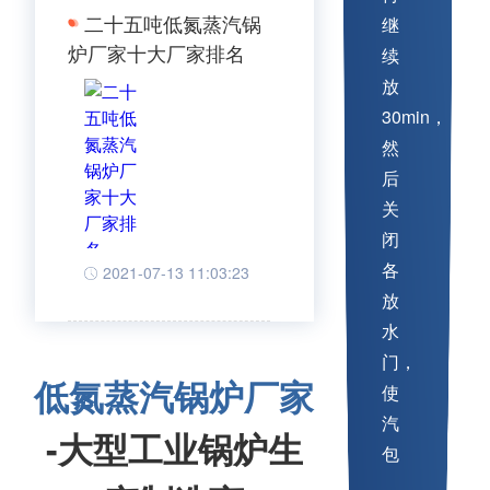
二十五吨低氮蒸汽锅
继
炉厂家十大厂家排名
续
放
30min，
然
后
关
闭
各
2021-07-13 11:03:23
放
水
门，
低氮蒸汽锅炉厂家
使
汽
-大型工业锅炉生
包