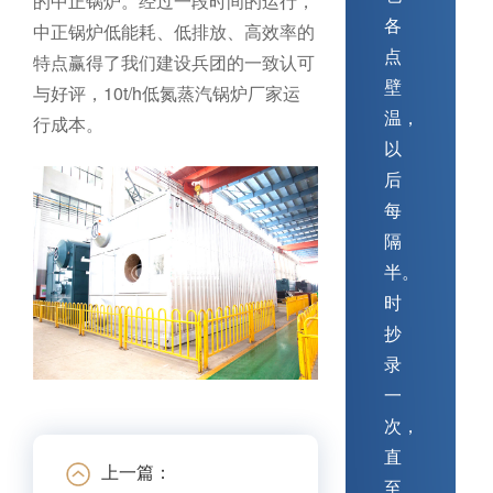
的中正锅炉。经过一段时间的运行，
各
中正锅炉低能耗、低排放、高效率的
点
特点赢得了我们建设兵团的一致认可
壁
与好评，10t/h低氮蒸汽锅炉厂家运
温，
行成本。
以
后
每
隔
半。
时
抄
录
一
次，
直
上一篇：
至