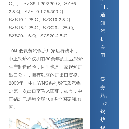
Q。。 SZS6-1.25/220-Q、SZS6-
门，
2.5-Q、SZS10-1.25/300-Q、
通
SZS10-1.25-Q、SZS10-2.5-Q、
知
SZS15-1.25-Q、SZS20-1.25-Q、
汽
SZS20-1.6-Q、SZS20-2.5-Q。
机
关
10t/h低氮蒸汽锅炉厂家运行成本，
闭
中正锅炉不仅拥有30余年的工业锅炉
一、
生产制造经验，同时也是一家锅炉进
二
出口公司，拥有独立的进出口资格。
级
2003年，中正WNS系列燃气蒸汽锅
旁
炉第一次出口至马来西亚，如今，中
路。
正锅炉已远销全球100多个国家和地
（2）
区。
锅
炉
熄