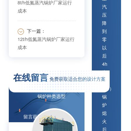
8t/h低氮蒸汽锅炉厂家运行
汽
成本
压
降
下一篇：
到
12t/h低氮蒸汽锅炉厂家运行
零
成本
以
后
4h
预
为
约
在线留言
免费获取适合您的设计方案
止。
参
（4）
观
锅炉种类选型
锅
车
炉
间
熄
留言获取报价
火
后