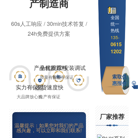
产制造商
全国
60s人工响应 / 30min技术答复 /
统一
热线
24h免费提供方案
135-
0615
1202
产品优质原料
全程跟踪 安装调试
质量有保证
售后有保证
索取优
惠报价
实力有保障
发货速度快
大品牌放心购
生产有保证
厂家推荐
温馨提示：如果您对我们的产品
感兴趣，可以立即和我们联系!