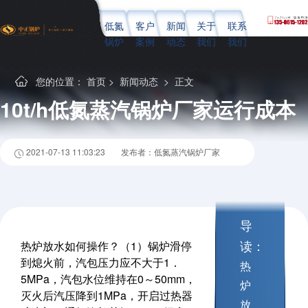
低氮
客户
新闻
关于
联系
锅炉
案例
动态
我们
我们
您的位置：
首页
>
新闻动态
> 正文
10t/h低氮蒸汽锅炉厂家运行成本
2021-07-13 11:03:23
发布者：低氮蒸汽锅炉厂家
导
读：
热炉放水如何操作？（1）锅炉滑停
到熄火前，汽包压力应不大于1．
热
5MPa，汽包水位维持在0～50mm，
炉
灭火后汽压降到1MPa，开启过热器
放