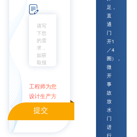
足，
直
通
门
开1
／4
圈），
微
开
事
工程师为您
故
设计生产方
放
案
提交
水
门
进
行