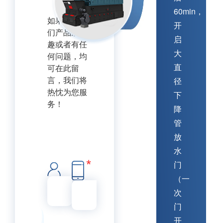
60min，
如果你对我
开
们产品感兴
启
趣或者有任
大
何问题，均
直
可在此留
言，我们将
径
热忱为您服
下
务！
降
管
放
水
门
（一
次
门
开