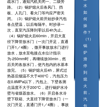
疏水门，通知汽机关闭一、二级旁
水
路。（2）锅炉熄火后各风门、挡
如
板、人孔门、看火门等均应严密关
闭。（3）锅炉熄火前开始抄录汽包
何
各点壁温，以后每隔半。时抄录一
操
次，直至汽压降到零以后4h为止。
作？
（4）锅炉熄火后60min，开启大直
（1）
径下降管放水门（一次门开足，直通
锅
门开1／4圈），微开事故放水门进行
炉
放水，放水至电接点水位计指示
为-250mm时，再继续放30min，然
滑
后关闭各放水门，使汽包内的水基本
停
放完。（5）锅炉熄火后4h，屏式过
到
热器后烟温不大于400℃，汽包压力
熄
在0.8MPa以下，汽包上、下壁各测
火
点温度不大于200℃，进行锅炉水冷
前，
壁与省煤器放水。（6）开启各水冷
壁下联箱、大直径下降管放水门（一
汽
次门开足，直通门开1／4圈）、事故
包