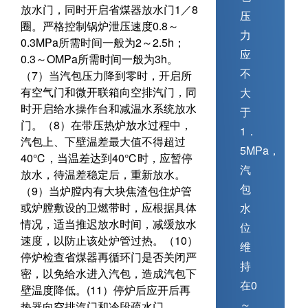
放水门，同时开启省煤器放水门1／8
压
圈。严格控制锅炉泄压速度0.8～
力
0.3MPa所需时间一般为2～2.5h；
应
0.3～OMPa所需时间一般为3h。
不
（7）当汽包压力降到零时，开启所
有空气门和微开联箱向空排汽门，同
大
时开启给水操作台和减温水系统放水
于
门。（8）在带压热炉放水过程中，
1．
汽包上、下壁温差最大值不得超过
5MPa，
40℃，当温差达到40℃时，应暂停
汽
放水，待温差稳定后，重新放水。
包
（9）当炉膛内有大块焦渣包住炉管
或炉膛敷设的卫燃带时，应根据具体
水
情况，适当推迟放水时间，减缓放水
位
速度，以防止该处炉管过热。（10）
维
停炉检查省煤器再循环门是否关闭严
持
密，以免给水进入汽包，造成汽包下
在0
壁温度降低。(11）停炉后应开后再
～
热器向空排汽门和冷段疏水门。