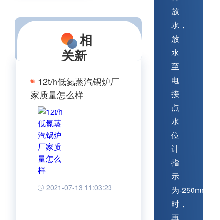
放
水，
相
放
关新
水
至
闻
电
12t/h低氮蒸汽锅炉厂
家质量怎么样
接
点
查看更多相关文章
水
位
计
指
示
2021-07-13 11:03:23
为-250mm
时，
再